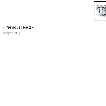
« Previous
Next »
|
(Image
1
of 2)